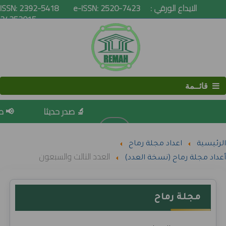
ISSN: 2392-5418 e-ISSN: 2520-7423 الايداع الورقي :
24352015
قائــمة
🔬 صدر حديثا
📢 صد
البحث
الرئيسية
اعداد مجلة رماح
العدد الثالث والسبعون
أعداد مجلة رماح (نسخة العدد)
مجلة رماح