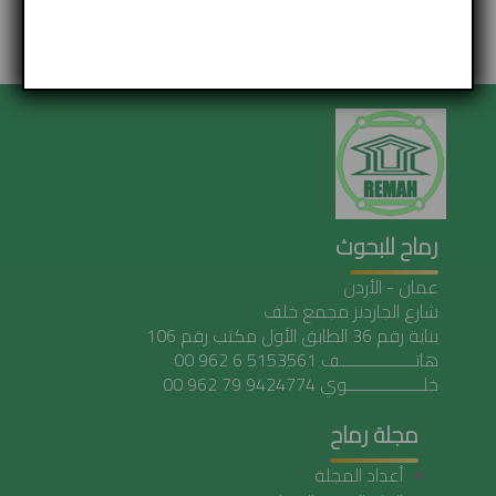
ابحاث منشورة
رماح للبحوث
عمان - الأردن
شارع الجاردنز مجمع خلف
بناية رقم 36 الطابق الأول مكتب رقم 106
هاتـــــــــــــــــف 5153561 6 962 00
خلـــــــــــــــــوي 9424774 79 962 00
مجلة رماح
أعداد المجلة