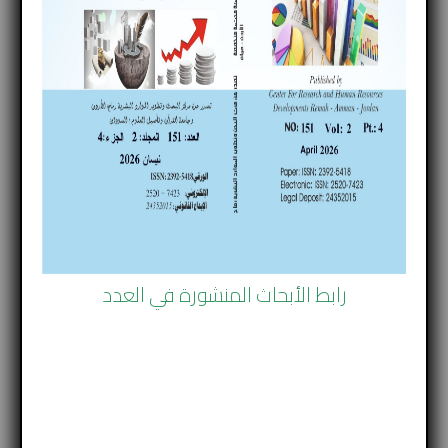
العدد الثالث والسبعون
–
+
Font Size
مجلة رماح للبحوث و الدراسات
العدد 73
السنة 2022 نوفمبر
(ISSN number) 2392-5418
رابط الأبحاث المنشورة في العدد
الجزء الأول تحميل العدد
الجزء الثاني تحميل العدد