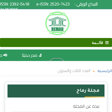
ISSN: 2392-5418 e-ISSN: 2520-7423 الايداع الورقي :
24352015
قائــمة
🔬 صدر حديثا
📢 صدور ا
البحث
العدد الثالث والستون
الرئيسية
مجلة رماح
نبذة عن المجلة