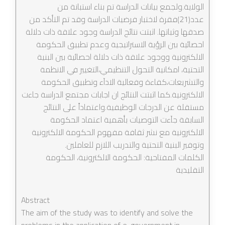
الولاية.ولجمع بيانات الدراسة تم بناء استبانة من
عدد(21)فقرة لاختبار فرضيات الدراسة وقد تم التأكد من
صدقها وثباتها. اثبتت نتائج الدراسة وجود علاقة ذات دلالة
احصائية بين الرؤية الاستراتيجية وعدم تطبيق الحكومة
الالكترونية ووجود علاقة ذات دلالة احصائية بين البنية
التحتية، امكانية التحول التنظيمي،التغيير في الانظمة
والتشريعات،كفاءة وفعالية الادآء وتطبيق الحكومة
الالكترونية.كما اثبتت النتائج ان اجابات مجتمع الدراسة جاءت
مستقلة عن الدرجات الوظيفية.واعتماداً على النتائج
السابقة جآءت التوصيات بأهمية اعتماد الحكومة
الالكترونية مع نشر ثقافة مفهوم الحكومة الالكترونية
وتوفير البنية التحتية والتدريب اللازم للعاملين.
الكلمات المفتاحية: الحكومة الالكترونية، الحكومة
التقليدية
Abstract
The aim of the study was to identify and solve the