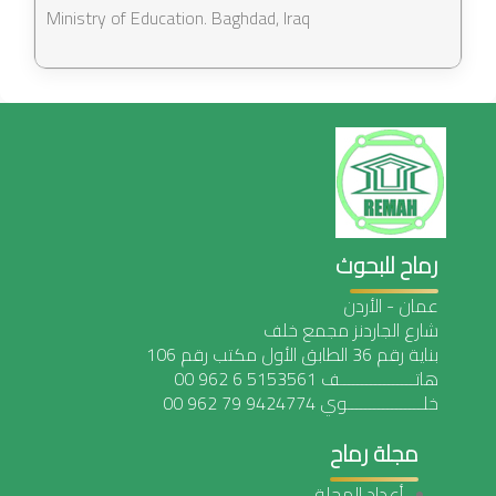
Ministry of Education. Baghdad, Iraq
رماح للبحوث
عمان - الأردن
شارع الجاردنز مجمع خلف
بناية رقم 36 الطابق الأول مكتب رقم 106
هاتـــــــــــــــــف 5153561 6 962 00
خلـــــــــــــــــوي 9424774 79 962 00
مجلة رماح
أعداد المجلة