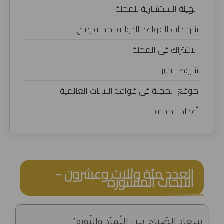
الهيئة الاستشارية للمجلة
شهادات القواعد الدولية لمجلة رماح
الاشتراك في المجلة
شروط النشر
موقع المجلة في قواعد البيانات العالمية
أعداد المجلة
العدد مئة وثلاث وعشرون -
الابحاث المنشورة
سعاد الصّباح بين التّمرّد والثّورة".