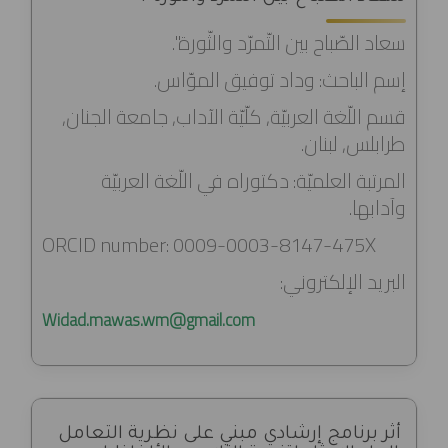
سعاد الصّباح بين التّمرّد والثّورة".
إسم الباحث: وداد توفيق الموّاس.
قسم اللّغة العربيّة, كلّيّة الآداب, جامعة الجنان,
طرابلس, لبنان.
المرتبة العلميّة: دكتوراه في اللّغة العربيّة
وآدابها.
ORCID number: 0009-0003-8147-475X
البريد الإلكتروني:
Widad.mawas.wm@gmail.com
أثر برنامج إرشادي مبني على نظرية التعامل