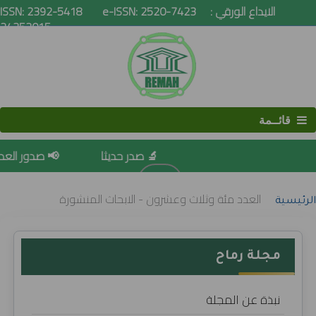
ISSN: 2392-5418 e-ISSN: 2520-7423 الايداع الورقي :
24352015
قائــمة
🔬 صدر حديثا
📢 صدور العدد مئة
البحث
العدد مئة وثلاث وعشرون - الابحاث المنشورة
الرئيسية
مجلة رماح
نبذة عن المجلة