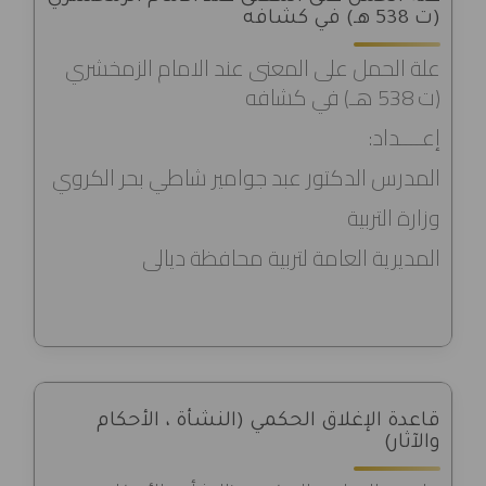
(ت 538 هـ) في كشافه
علة الحمل على المعنى عند الامام الزمخشري
(ت 538 هـ) في كشافه
إعــــداد:
المدرس الدكتور عبد جوامير شاطي بحر الكروي
وزارة التربية
المديرية العامة لتربية محافظة ديالى
قاعدة الإغلاق الحكمي (النشأة ، الأحكام
والآثار)