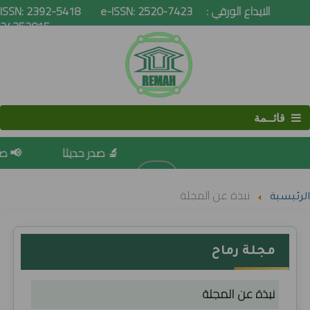
ISSN: 2392-5418 e-ISSN: 2520-7423 الايداع الورقي :
24352015
قائــمة
🔬 صدر حديثا
📢 صدو
البحث
نبذة عن المجلة
الرئيسية
مجلة رماح
نبذة عن المجلة