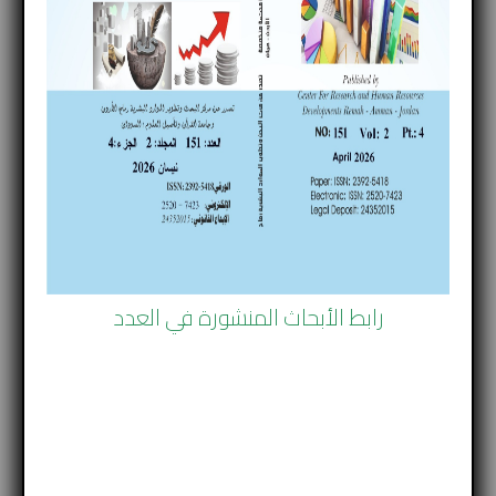
قاعدة بوابة الكتاب العلمي :
http://www.theleambook.com
وللمجلة العديد من الإصدارات والأعداد التي تجاوزت تسع
وخمسين عددا.وتهتم المجلة بالعلوم الاقتصادية والاجتماعية
و السياسية والانسانية.
تتكون الهيئة الإدارية للمجلة من أبرز الأكاديميين المتخصصين،
ومعظم الأساتذة المشاركين في المجلة تمت ترقيتهم في
جامعاتهم.
رابط الأبحاث المنشورة في العدد
وحصلت المجلة على التصنيف الأخير التابع لمعامل التأثير
العربي، والمسؤول عنه اتحاد الجامعات العربية .
وتمّ اعتماد المجلة من بين 1500 جامعة ومركز بحثي من
عشرين دولة عربية، حيث تمّ اعتماد 499 مجلة منها مجلة
رماح، وكان ترتيبها(311).