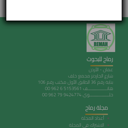
back to top
رماح للبحوث
عمان - الأردن
شارع الجاردنز مجمع خلف
بناية رقم 36 الطابق الأول مكتب رقم 106
هاتـــــــــــــــــف 5153561 6 962 00
خلـــــــــــــــــوي 9424774 79 962 00
مجلة رماح
أعداد المجلة
الاشتراك في المجلة