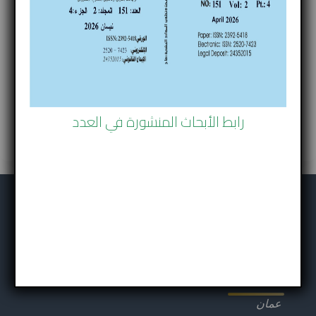
العدد 99
السنة 2024 تموز
(ISSN number) 2392-5418
تحميل العدد
رابط الأبحاث المنشورة في العدد
رماح للبحوث
عمان