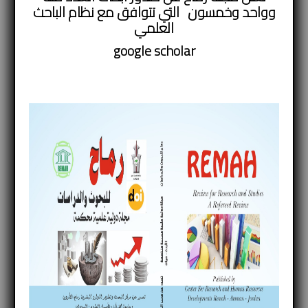
وواحد وخمسون التي تتوافق مع نظام الباحث
العلمي
google
scholar
العدد التاسع والتسعون
–
+
Font Size