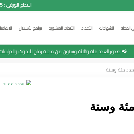
ISSN: 2392-5418 e-ISSN: 2520-7423 الايداع الورقي : 24352015
ي المجلة
الشهادات
الأعداد
الأبحاث المنشورة
برنامج الأستلال
الاتفاقي
📢 صدور العدد مئة وثلاثة وستون من مجلة رماح للبحوث والدراسات
عدد مئة وستة
مئة وستة