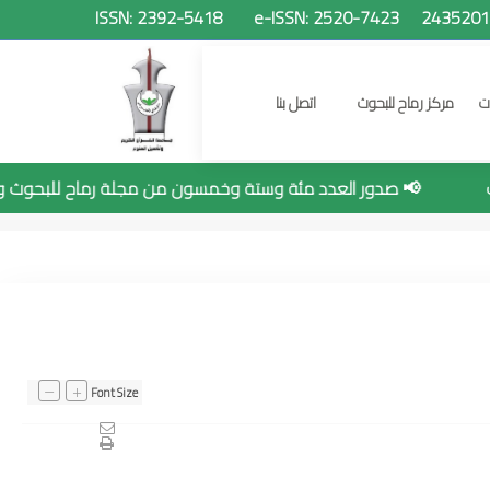
ات
مركز رماح للبحوث
اتصل بنا
📢 صدور العدد مئة وستة وخمسون من مجلة رماح للبحوث وال
البحث
–
+
Font Size