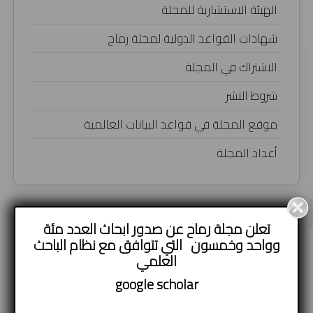
الهيئة الاستشارية للمجلة
شهادات القواعد الدولية لمجلة رماح
الاشتراك في المجلة
شروط النشر
موقع المجلة في قواعد البيانات العالمية
أعداد المجلة
تعلن مجلة رماح عن صدور ابحاث العدد مئة
وواحد وخمسون التي تتوافق مع نظام الباحث
الثلاثاء, 22 تشرين2/نوفمبر 2022 02:00
العلمي
صيانة الطرق والجسور
google
scholar
Written by محمد جمال محمد القريني