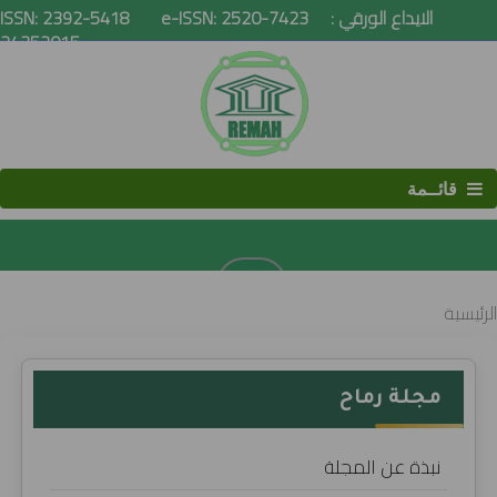
ISSN: 2392-5418 e-ISSN: 2520-7423 الايداع الورقي :
24352015
قائــمة
البحث
الرئيسية
مجلة رماح
نبذة عن المجلة