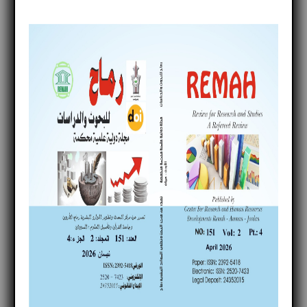
Print
font size
البريد الإلكتروني
Rate this item
(0 votes)
صيانة الطرق والجسور
المهندس
محمد جمال محمد القريني
تحميل البحث
Read
7689
times
Published in
الأبحاث المنشورة في العدد
More in this category:
« مستوى الكفاءة الذاتيّة المدركة لدى
معلمي / مشرفي غرف
أثر التميز المنظمي على ابداع المنظمات في توفير
فرص العمل من وجهة نظر اللاجئين السوريين والأردنيين العاملين في المنظمات
بالتعاون مع بلدية الامير حسين بن عبدالله »