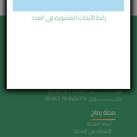
back to top
رابط الأبحاث المنشورة في العدد
رماح للبحوث
عمان - الأردن
شارع الجاردنز مجمع خلف
بناية رقم 36 الطابق الأول مكتب رقم 106
هاتـــــــــــــــــف 5153561 6 962 00
خلـــــــــــــــــوي 9424774 79 962 00
مجلة رماح
أعداد المجلة
الاشتراك في المجلة