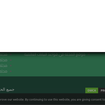
مجلة رماح
مجلا
أعداد المجلة
مجلة 
الاشتراك في المجلة
LIED
رقم
الشهادة الخاصة بالمجلة
URAL
أخلاقيات النشر
مجلة 
قواعد النشر والتوثيق بمجلة رماح
واللّغ
الاتفاقيات
مجلة 
موقع المجلة في قواعد البيانات العالمية
مجلة 
مجلة 
مجلة 
مجلة 
جميع الحقوق م
ove our website. By continuing to use this website, you are giving consent t