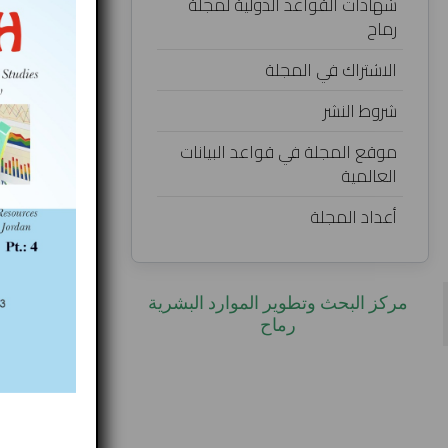
شهادات القواعد الدولية لمجلة
وسائل التهدئة
رماح
المهندسة غدي
الاشتراك في المجلة
بلدية مادبا ال
شروط النشر
تحميل البحث
موقع المجلة في قواعد البيانات
العالمية
أعداد المجلة
‎مركز البحث وتطوير الموارد البشرية
Published in
الع
رماح‎
 this category:
back to top