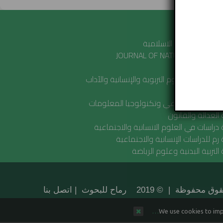
ت صديقة
دراسات العلوم الاسلامية
JOURNAL OF NATURAL AND APP
SCIENCES 
أبحاث في العلوم التربوية والإنسانية والآداب
ات
الذكاء الاصطناعي وتكنولوجيا المعلومات
العدالة والقانون
دراسات في العلوم الانسانية والاجتماعية
رم للدراسات الإنسانية والاجتماعية
التربية البدنية وعلوم الرياضة
حفوظة | © 2019 رماح للبحوث |
اتصل بنا
We use cookies to impr