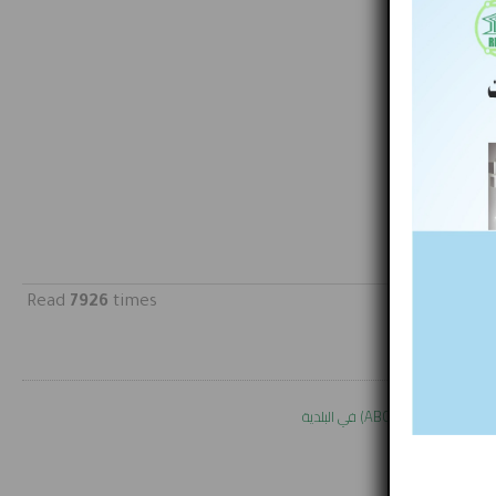
Read
7926
times
شطة (ABC) في البلدية