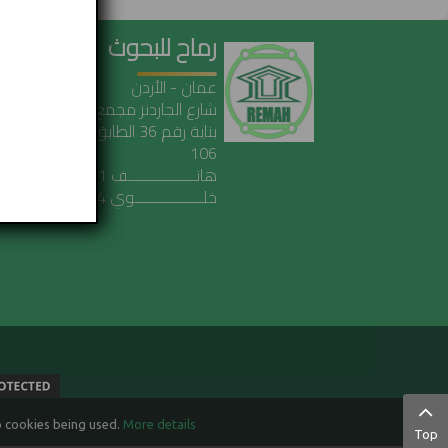
رماح للبحوث
عمان - الأردن
شارع الجاردنز مجمع خلف
بناية رقم 36 الطابق الأول مكتب 
106
هاتـــــــــــــــــف 5153561 6 962 00
خلـــــــــــــــــوي 9424774 79 962 00
o cookies being used.
More details…
Top