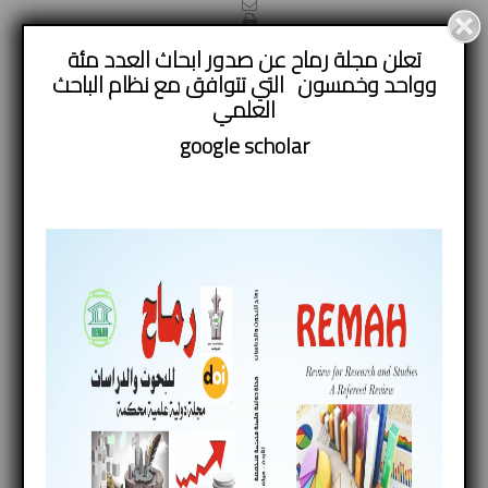
تعلن مجلة رماح عن صدور ابحاث العدد مئة
وواحد وخمسون التي تتوافق مع نظام الباحث
الذكاء الاصطناعي واستراتيجيات الحروب الحديثة
العلمي
م.م مريم علي إبراهيم
google
scholar
جامعة النهرين/ كلية العلوم السياسية
الملخص
الذكاء الاصطناعي اهم المتغيرات التي طرأت على بنية النظام
الدولي وخلق تفاعلات جديدة ساهمت في اعادة تشكيل
النظام العالمي وعد من اهم محددات الصراع والتعاون في
النظام الدولي، وبرزت ادواره السياسية بشكل ملحوظ جداً من
حيث التحليل والتنبؤ بالاضافة الى الدور التشغيلي اما بالنسبة