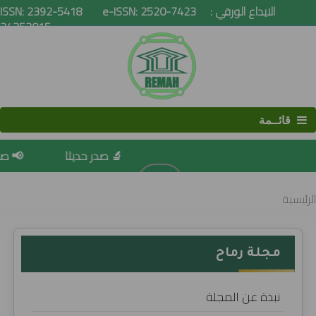
ISSN: 2392-5418 e-ISSN: 2520-7423 الايداع الورقي :
24352015
قائــمة
🔬 صدر حديثا
📢 صدو
البحث
الرئيسية
مجلة رماح
نبذة عن المجلة