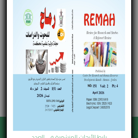
فاعلية الأمن السيبراني في المحافظة على السيادة الوطنية
(دراسة وصفية تحليلية)
إعداد:
بروفيسور/ أبكر عبدالبنات آدم
المدير الأسبق لجامعة القرآن الكريم وتأصيل العلوم- السودان
نائب رئيس اتحاد الجامعات الدولي- السودان
نسخة الغلاف
تحميل الملف
رابط الأبحاث المنشورة في العدد