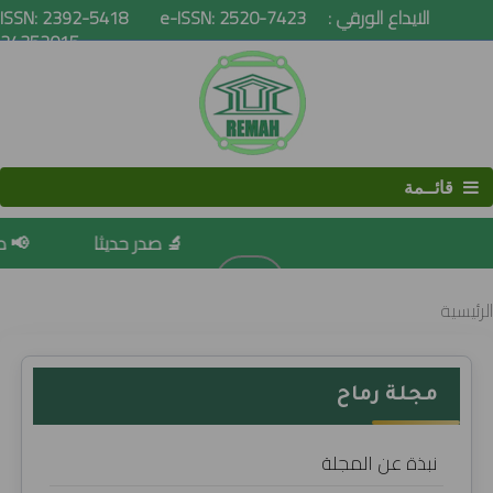
ISSN: 2392-5418 e-ISSN: 2520-7423 الايداع الورقي :
24352015
قائــمة
🔬 صدر حديثا
📢 صد
البحث
الرئيسية
مجلة رماح
نبذة عن المجلة