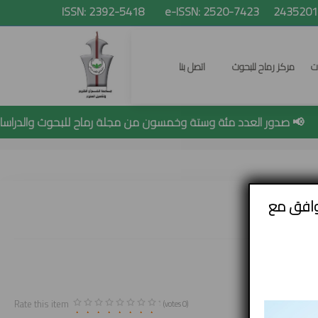
ات
مركز رماح للبحوث
اتصل بنا
📢 صدور العدد مئة وستة وخمسون من مجلة رماح للبحوث والدراسات
البحث
وافق مع
Rate this item
(0 votes)