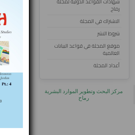
شهادات القواعد الدولية لمجلة
السلطة القضائي
رماح
إعداد:
محمود جمال س
الاشتراك في المجلة
جامعة بيروت ال
شروط النشر
موقع المجلة في قواعد البيانات
العالمية
تحميل البحث
أعداد المجلة
‎مركز البحث وتطوير الموارد البشرية
رماح‎
Published in
الا
 this category: