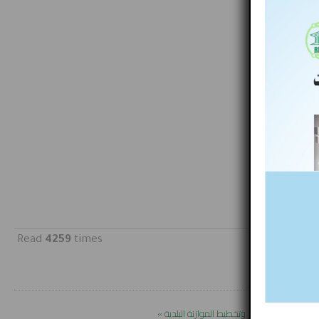
Read
4259
times
كام الأساسية لتحضير وتخطيط الموازنة البلدية »