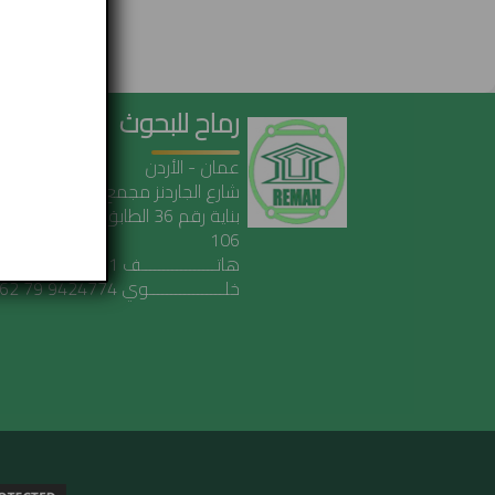
back to top
رماح للبحوث
عمان - الأردن
شارع الجاردنز مجمع خلف
بناية رقم 36 الطابق الأول مكتب 
106
هاتـــــــــــــــــف 5153561 6 962 00
خلـــــــــــــــــوي 9424774 79 962 00