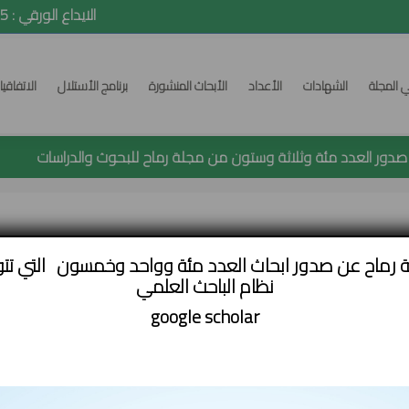
ISSN: 2392-5418 e-ISSN: 2520-7423 الايداع الورقي : 24352015
ي المجلة
الشهادات
الأعداد
الأبحاث المنشورة
برنامج الأستلال
الاتفاقي
ور العدد مئة وثلاثة وستون من مجلة رماح للبحوث والدراسات
ة رماح عن صدور ابحاث العدد مئة وواحد وخمسون التي تت
قضائية في لبنان
نظام الباحث العلمي
google
scholar
font
البريد الإلكتروني