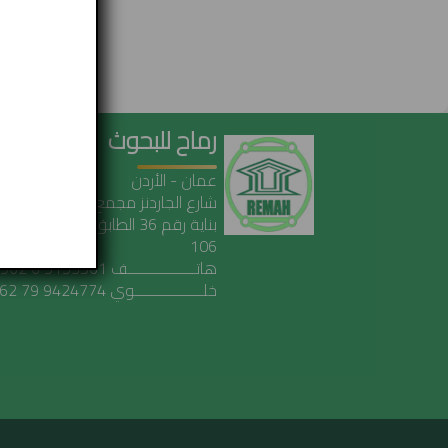
 this category:
back to top
رماح للبحوث
عمان - الأردن
شارع الجاردنز مجمع خلف
بناية رقم 36 الطابق الأول مكتب 
106
هاتـــــــــــــــــف 5153561 6 962 00
خلـــــــــــــــــوي 9424774 79 962 00