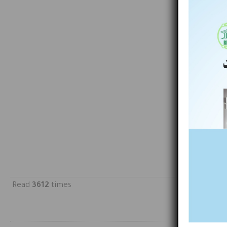
Read
3612
times