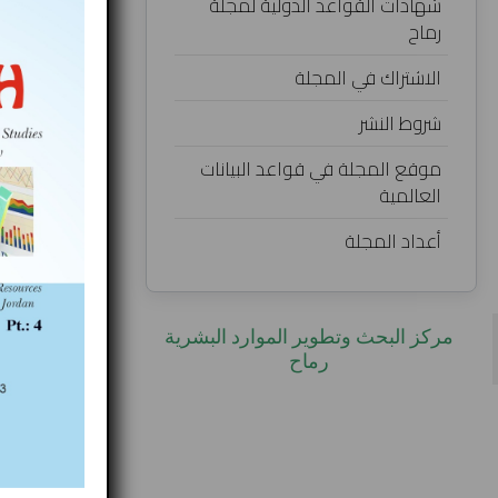
شهادات القواعد الدولية لمجلة
الوعي المعرفي
رماح
طلبة كلية الت
الاشتراك في المجلة
إعداد:
شروط النشر
ماجد قاسم خ
موقع المجلة في قواعد البيانات
مديرية تربي
العالمية
أعداد المجلة
تحميل البحث
‎مركز البحث وتطوير الموارد البشرية
رماح‎
Published in
الأ