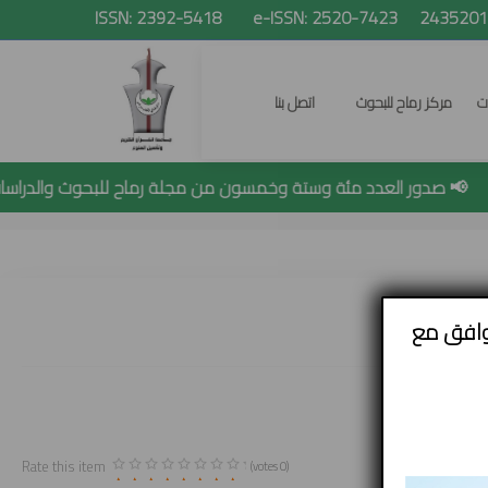
ات
مركز رماح للبحوث
اتصل بنا
📢 صدور العدد مئة وستة وخمسون من مجلة رماح للبحوث والدراسات
البحث
وافق مع
Rate this item
(0 votes)