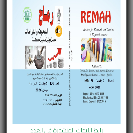
،لذا نستهل هذا البحث في التعرف على مفهوم مجتمع
المعلومات ومجتمع المعرفة . ومن ثم نتكلم عن اهم
الاسس التي تساعد على قيام مجتمع المعرفة ومراحل
تكوينه ومتطلبات مجتمع المعرفة .
الكلمات المفتاحية : مجتمع المعرفة _ مجتمع المعلومات _
التكنولوجيا _ المعرفة __ المعلومات
Abstract
The information society has gradually become a
knowledge society, as the relationship between
economics and knowledge has continued recently. It is no
longer restricted to information alone, but rather has
become more dependent on experience and innovation,
meaning that in other words it depends on knowledge,
and there is a great desire among some Arab countries
رابط الأبحاث المنشورة في العدد
to convert to a knowledge society, including developing