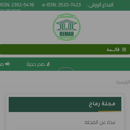
ISSN: 2392-5418 e-ISSN: 2520-7423 الايداع الورقي :
24352015
قائــمة
🔬 صدر حديثا
📢 صدور
البحث
الرئيسية
مجلة رماح
نبذة عن المجلة