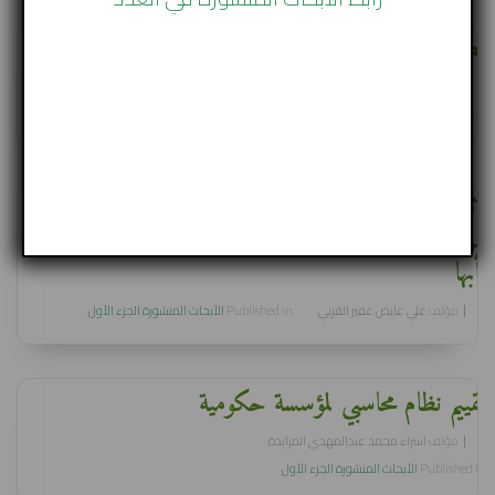
قضايا الوطن في شعر عيسى عبد الله
مؤلف
د. حسين احمد جمعة - أ.د. محمد النضيف يوسف
Published in
الأبحاث المنشورة الجزء الأول
أثر تقييم الأداء الوظيفي على أداء الموارد البشرية
بمركز الأمير فيصل بن خالد لطب وجراحة القلب
بأبها
مؤلف
علي عايض غفير القرني
Published in
الأبحاث المنشورة الجزء الأول
تقييم نظام محاسبي لمؤسسة حكومية
مؤلف
اسراء محمد عبدالمهدي المزايدة
Published in
الأبحاث المنشورة الجزء الأول