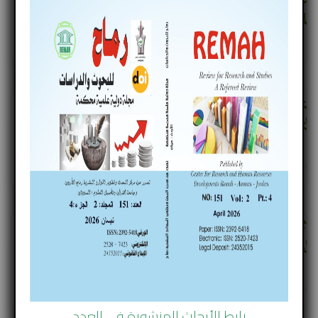
المعلمات في مديرية تربية وتعليم الخليل
مؤلف
د. منال ماجد أبو منشار
Published in
الأبحاث المنشورة الجزء الأول
متطلبات الإفصاح المحاسبي في ظل كشف
التدفقات النقدية ودوره في تقييم الأداء المالي
مؤلف
فاطمه علي محمود بني ملحم
Published in
الأبحاث المنشورة الجزء الأول
أثر القيادة التحويلية في تعزيز الثقة التنظيمية لدى
العاملين في شركة زين للاتصالات المتنقلة في العراق
مؤلف
رضاب نصرت سليمان - أ.د. رشاد محمد الساعد
Published in
الأبحاث المنشورة الجزء الأول
رابط الأبحاث المنشورة في العدد