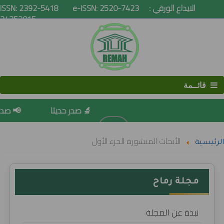
ISSN: 2392-5418 e-ISSN: 2520-7423 الايداع الورقي :
24352015
قائــمة
🔬 صدر حديثا
📢 صدور ا
البحث
الأبحاث المنشورة الجزء الأول
الرئيسية
مجلة رماح
نبذة عن المجلة