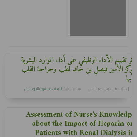
ﺃﺛﺮ ﺗﻘﻴﻴﻢ ﺍﻷﺩﺍﺀ ﺍﻟﻮﻇﻴﻔﻲ ﻋﻠﻰ ﺃﺩﺍﺀ الموارد ﺍﻟﺒﺸﺮﻳﺔ
بمركز ﺍﻷمير ﻓﻴﺼﻞ ﺑﻦ ﺧﺎﻟﺪ ﻟﻄﺐ ﻭﺟﺮﺍﺣﺔ ﺍﻟﻘﻠﺐ
ﺑﺄبها
مؤلف
ﻋﻠﻲ ﻋﺎﻳﺾ غفير القرني
Published in
الأبحاث المنشورة الجزء الأول
Assessment of Nurse's Knowledge
about the Impact of Heparin on
Patients with Renal Dialysis in