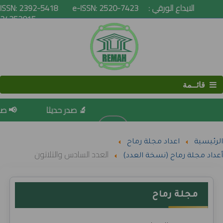
ISSN: 2392-5418 e-ISSN: 2520-7423 الايداع الورقي :
24352015
قائــمة
🔬 صدر حديثا
📢 صدور
البحث
الرئيسية
اعداد مجلة رماح
العدد السادس والثلاثون
أعداد مجلة رماح (نسخة العدد)
مجلة رماح