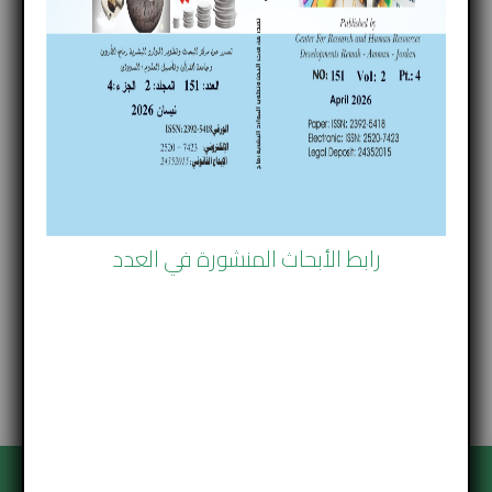
العدد السادس والثلاثون
–
+
Font Size
مجلة رماح للبحوث و الدراسات
العدد 36
رابط الأبحاث المنشورة في العدد
السنة 2019 October 30
(ISSN number) 2392-5418
تحميل العدد