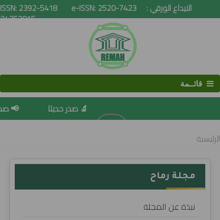
ISSN: 2392-5418 e-ISSN: 2520-7423 الايداع الورقي :
24352015
قائــمة
🔬 صدر حديثا
📢 صدور 
البحث
الرئيسية
مجلة رماح
نبذة عن المجلة