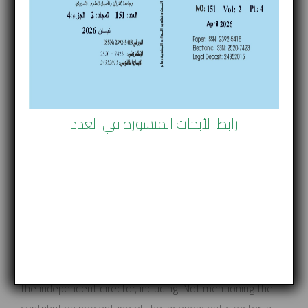
of the joint stock company listed on the Amman Stock
Exchange and aimed at clarifying the legal obstacles in
implementing the instructions of the corporate
governance of the listed companies in the Amman Stock
Exchange for 2017 to the independent director of the
board of directors, and to develop appropriate solutions.
رابط الأبحاث المنشورة في العدد
Thus,the researcher used the analytical descriptive
method to identify and analyze the legal problems in
implementing of corporate governance instructions to
the independent director and analyze them, and to
dedicate the appropriate results from this study.
Through this study, the researcher attained several
results, the most significant of which are the emergence
of many obstacles in applying the rules of governance to
the independent director, including: Not mentioning the