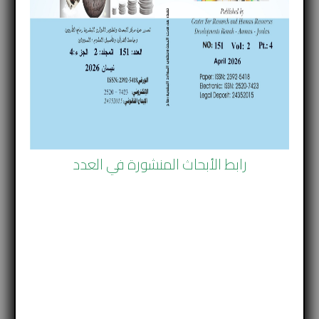
scientifique dans le monde arabe, à savoir le problème du
financement et de sa diversité. Nous avons donc essayé
de mettre en évidence le type de financement
susceptible de contribuer à l’avancement de ce secteur,
représenté par les Dépôts de dotation "Waqf", en
soulignant et en identifiant le rôle que l’investissement
des Dépôts de dotation "Waqf" peut jouer dans le
développement de l’éducation et de la recherche
رابط الأبحاث المنشورة في العدد
scientifique dans les pays arabes, en particulier après le
succès remportés dans un grand nombre de pays
occidentaux qui y ont eu recours, tels que le Royaume-
Uni et les États-Unis d'Amérique. Dépôts de dotation
"Waqf" sont considérés comme un moyen de
financement essentiel pour leurs établissements
d’enseignement et de recherche. Surtout si nous
considérons le processus d'investissement dans