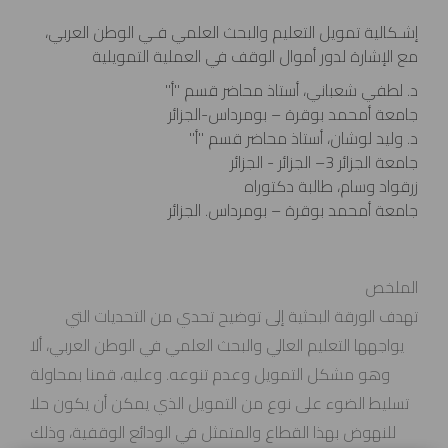
إشـكالية تمويل التعليم والبحث العلمي فـي الوطن العربي،
مع الإشارة لدور أموال الوقف في العملية التمويلية
د. لطفي شعباني، أستاذ محاضر قسم "أ"
جامعة أمحمد بوقرة – بومرداس-الجزائر
د. وليد لوشان، أستاذ محاضر قسم "أ"
جامعة الجزائر 3– الجزائر - الجزائر
زرقواد وسام، طالبة دكتوراه
جامعة أمحمد بوقرة – بومرداس. الجزائر
الملخص
تهدف الورقة البحثية إلى توضيح تحدي من التحديات التي
يواجهها التعليم العالي والبحث العلمي في الوطن العربي، ألا
وهو مشكل التمويل وعدم تنوعه. وعليه، قمنا بمحاولة
تسليط الضوء على نوع من التمويل الذي يمكن أن يكون حلا
للنهوض بهذا القطاع والمتمثل في الودائع الوقفية، وذلك