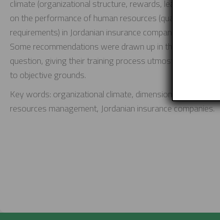
climate (organizational structure, rewards, leadership styl
on the performance of human resources (quality of work,
requirements) in Jordanian insurance companies.
Some recommendations were drawn up in the study, includi
question, giving their training process utmost importance,
to objective grounds.
Key words: organizational climate, dimensions of organi
resources management, Jordanian insurance companies.