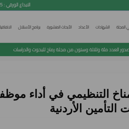
ISSN: 2392-5418 e-ISSN: 2520-7423 الايداع الورقي : 24352015
ي المجلة
الشهادات
الأعداد
الأبحاث المنشورة
برنامج الأستلال
الاتفاقي
 العدد مئة وثلاثة وستون من مجلة رماح للبحوث والدراسات
مناخ التنظيمي في أداء موظف
التأمين الأردنية