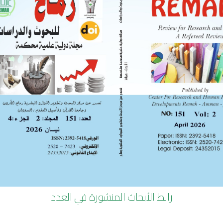
، الابتكار، المعرفة في متطلبات العمل) في شركات التأمين الأردني
لتوصيات في الدراسة ومنها زيادة الاهتمام بالعناصر البشرية 
حليل احتياجاتهم التدريبية بشكل مستمر ووفق أسس موضوعية.
حية: المناخ التنظيمي، أبعاد المناخ التنظيمي، ادارة الموارد البشرية
ance of human resources employees in Jordanian insurance co
ganizational climate on the performance of human resources
scriptive and analytical method to deal with and classify da
llecting data from employees and testing hypotheses. It was 
 it according to tests that achieve the purpose of the study.
ces departments of the Jordanian insurance companies, which
 by the Jordanian Federation of Insurance Companies (2019).
رابط الأبحاث المنشورة في العدد
 department in the Jordanian insurance companies. As the nu
sults showed a statistically significant effect of the organi