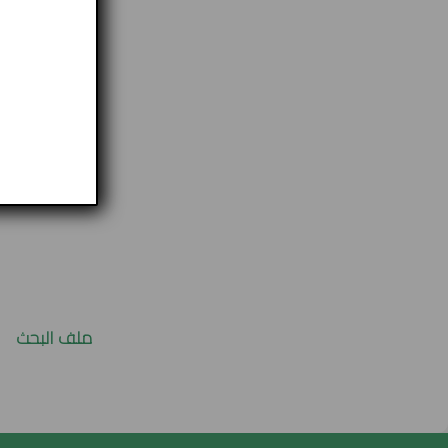
unication)
on in
and according
f human
ملف البحث