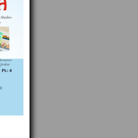
العمل المنجزة
تم وضع بعض ا
والعمل على ت
الكلمات المفتا
mpanies
 employees
ta by
analyzed
 The study
 numbered
 As for the
mber of
zational