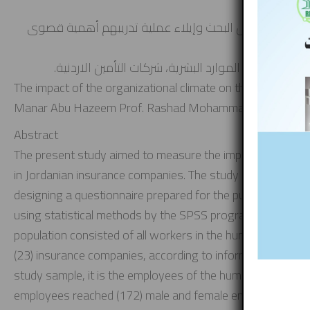
ة.
في المنظمة محل البحث وإيلاء عملية تدريبهم أهمية قصوى
، أبعاد ادارة الموارد البشرية، شركات التأمين الاردنية.
The impact of the organizational climate on the perform
Manar Abu Hazeem Prof. Rashad Mohammad Al-Saed
Abstract
The present study aimed to measure the impact of the or
in Jordanian insurance companies. The study adopted the de
designing a questionnaire prepared for the purpose of co
using statistical methods by the SPSS program, by treating
population consisted of all workers in the human resour
(23) insurance companies, according to information issued
study sample, it is the employees of the human resources
employees reached (172) male and female employees. The re