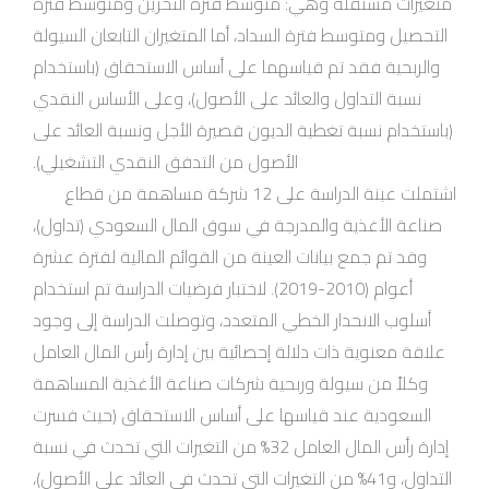
متغيرات مستقلة وهي: متوسط فترة التخزين ومتوسط فترة
التحصيل ومتوسط فترة السداد، أما المتغيران التابعان السيولة
والربحية فقد تم قياسهما على أساس الاستحقاق (باستخدام
نسبة التداول والعائد على الأصول)، وعلى الأساس النقدي
(باستخدام نسبة تغطية الديون قصيرة الأجل ونسبة العائد على
الأصول من التدفق النقدي التشغيلي).
اشتملت عينة الدراسة على 12 شركة مساهمة من قطاع
صناعة الأغذية والمدرجة في سوق المال السعودي (تداول)،
وقد تم جمع بيانات العينة من القوائم المالية لفترة عشرة
أعوام (2010-2019). لاختبار فرضيات الدراسة تم استخدام
أسلوب الانحدار الخطي المتعدد، وتوصلت الدراسة إلى وجود
علاقة معنوية ذات دلالة إحصائية بين إدارة رأس المال العامل
وكلاً من سيولة وربحية شركات صناعة الأغذية المساهمة
السعودية عند قياسها على أساس الاستحقاق (حيث فسرت
إدارة رأس المال العامل 32% من التغيرات التي تحدث في نسبة
التداول، و41% من التغيرات التي تحدث في العائد على الأصول)،