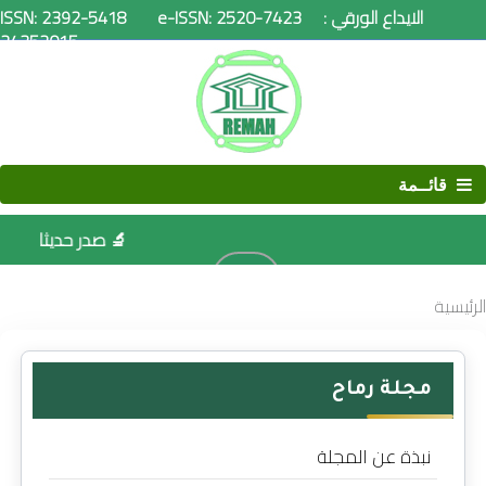
ISSN: 2392-5418 e-ISSN: 2520-7423 الايداع الورقي :
24352015
قائــمة
🔬 صدر حديثا
البحث
الرئيسية
مجلة رماح
نبذة عن المجلة