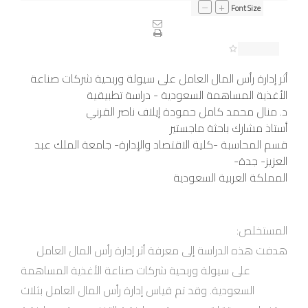
–
+
Font Size
أثر إدارة رأس المال العامل على سيولة وربحية شركات صناعة
الأغذية المساهمة السعودية - دراسة تطبيقية
د. منال محمد كامل حمودة إيلاف ناصر القرني
أستاذ مشارك باحثة ماجستير
قسم المحاسبة -كلية الاقتصاد والإدارة- جامعة الملك عبد
العزيز- جدة-
المملكة العربية السعودية
المستخلص:
هدفت هذه الدراسة إلى معرفة أثر إدارة رأس المال العامل
على سيولة وربحية شركات صناعة الأغذية المساهمة
السعودية. وقد تم قياس إدارة رأس المال العامل بثلاث